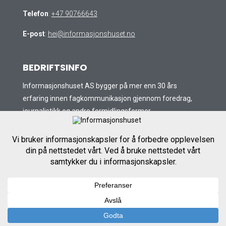
Telefon
:
+47 90766643
E-post
:
hei@informasjonshuset.no
BEDRIFTSINFO
Informasjonshuset AS bygger på mer enn 30 års
erfaring innen fagkommunikasjon gjennom foredrag,
journalistikk og andre formidlingsformer.
Org.nr
: 996638642
OM OSS
VI TILBYR