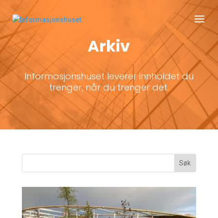
Arkiv
Informasjonshuset leverer innholdet du
trenger, når du trenger det.