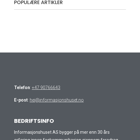
POPULÆRE ARTIKLER
Telefon
:
+47 90766643
E-post
:
hei@informasjonshuset.no
BEDRIFTSINFO
Informasjonshuset AS bygger på mer enn 30 års
erfaring innen fagkommunikasjon gjennom foredrag,