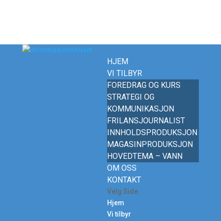
HJEM
VI TILBYR
FOREDRAG OG KURS
STRATEGI OG
KOMMUNIKASJON
FRILANSJOURNALIST
INNHOLDSPRODUKSJON
MAGASINPRODUKSJON
HOVEDTEMA – VANN
OM OSS
KONTAKT
Velg Side
Hjem
Vi tilbyr