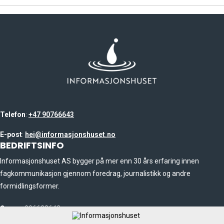
Telefon
:
+47 90766643
E-post
:
hei@informasjonshuset.no
BEDRIFTSINFO
Informasjonshuset AS bygger på mer enn 30 års erfaring innen
fagkommunikasjon gjennom foredrag, journalistikk og andre
formidlingsformer.
Org.nr
: 996638642
OM OSS