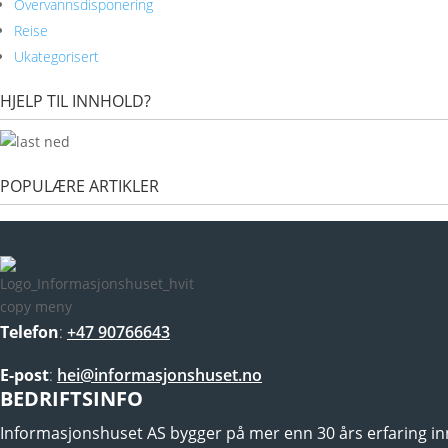
Overvannsdisponering
Reise
Ukategorisert
HJELP TIL INNHOLD?
POPULÆRE ARTIKLER
Telefon
:
+47 90766643
E-post
:
hei@informasjonshuset.no
BEDRIFTSINFO
Informasjonshuset AS bygger på mer enn 30 års erfaring i