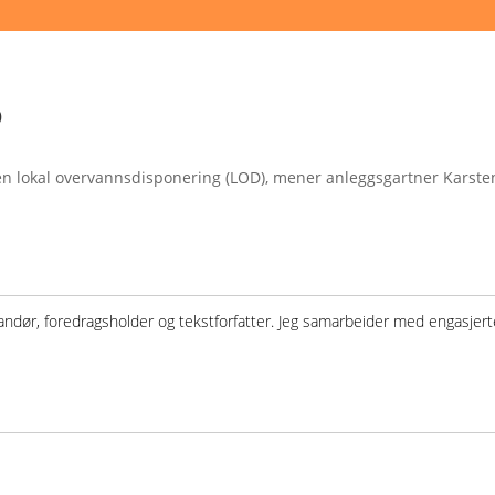
p
en lokal overvannsdisponering (LOD), mener anleggsgartner Karsten
verandør, foredrags­holder og tekstforfatter. Jeg samarbeider med engasj