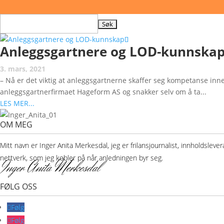
Søk
etter:
Anleggsgartnere og LOD-kunnska
3. mars, 2021
– Nå er det viktig at anleggsgartnerne skaffer seg kompetanse inn
anleggsgartnerfirmaet Hageform AS og snakker selv om å ta...
LES MER...
OM MEG
Mitt navn er Inger Anita Merkesdal, jeg er frilansjournalist, innholdsle
nettverk, som jeg kobler på når anledningen byr seg.
Inger Anita Merkesdal
FØLG OSS
Følg
Følg