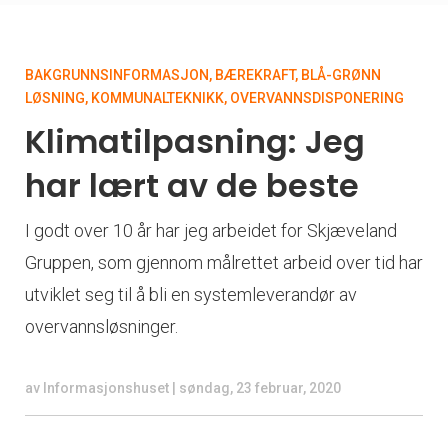
BAKGRUNNSINFORMASJON
,
BÆREKRAFT
,
BLÅ-GRØNN
LØSNING
,
KOMMUNALTEKNIKK
,
OVERVANNSDISPONERING
Klimatilpasning: Jeg
har lært av de beste
I godt over 10 år har jeg arbeidet for Skjæveland
Gruppen, som gjennom målrettet arbeid over tid har
utviklet seg til å bli en systemleverandør av
overvannsløsninger.
av
Informasjonshuset
|
søndag, 23 februar, 2020