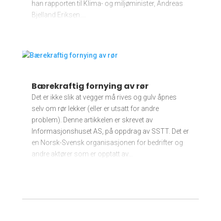
han rapporten til Klima- og miljøminister, Andreas
Bjelland Eriksen....
Bærekraftig fornying av rør
Det er ikke slik at vegger må rives og gulv åpnes
selv om rør lekker (eller er utsatt for andre
problem). Denne artikkelen er skrevet av
Informasjonshuset AS, på oppdrag av SSTT. Det er
en Norsk-Svensk organisasjonen for bedrifter og
andre aktører som er opptatt av...