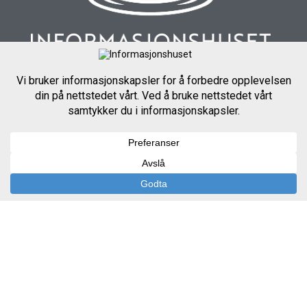
Telefon
:
+47 90766643
E-post
:
hei@informasjonshuset.no
BEDRIFTSINFO
Informasjonshuset AS bygger på mer enn 30 års
erfaring innen fagkommunikasjon gjennom foredrag,
journalistikk og andre formidlingsformer.
Org.nr
: 996638642
OM OSS