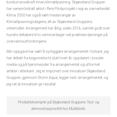
konkurransekraft innen klimatilpasning. Skjæveland Gruppen
har senere bidratt aktivt i flere Pilotprosjekt i regi av samarbeidet.
Klima 2050 har også vært medarrangør av
Klimatilpasningsdagene, ett av Skjæveland Gruppens
virkemidler. Arrangement har årlig, siden 2016, samlet godt over
hundre deltakere til to seminardager viet praktiske løsninger på
overvannsutfordringene.
Min oppgave har vært å synliggjøre arrangementet i forkant, jeg
har deltatt fra begynnelse til slutt hvert år, oppdatert i sosiale
media og på hjemmesider fra arrangementet og utformet
artikler i etterkant. Jeg er imponert over innsatsen Skjæveland
Gruppen, gjennom Storm Aqua, legger ned i arrangementet, og
jeg vet at innsatsen gir resultat.
Produkteksempler på Skjæveland Gruppens Test- og
demonstrasjonsfelt hos Multiblokk.