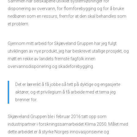
Sammen har selskapene utviklet systemløsninger for
disponering av overvann, for flomforebygging og for å bruke
nedbøren som en ressurs, fremfor at den skal behandles som
et problem.
Gjennom mitt arbeid for Skjæveland Gruppen har jeg fulgt
utviklingen av nye produkt, jeg har beskrevet utallige prosjekt, og
møtt en rekke av landets fremste fagfolk innen
overvannsdisponering og skadeforebygging.
Det er lærerikt å få jobbe så tett på dyktige og engasjerte
aktører, og et privilegium å få arbeide med et tema jeg
brenner for.
Skjæveland Gruppen ble i februar 2016 tatt opp som
industripartner i forskningssamarbeidet Klima 2050. Målet med
dette arbeidet er å styrke Norges innovasjonsevne og