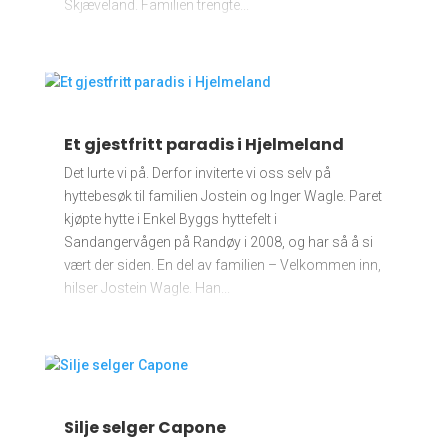
Skjæveland. Familien trengte...
Et gjestfritt paradis i Hjelmeland
Det lurte vi på. Derfor inviterte vi oss selv på
hyttebesøk til familien Jostein og Inger Wagle. Paret
kjøpte hytte i Enkel Byggs hyttefelt i
Sandangervågen på Randøy i 2008, og har så å si
vært der siden. En del av familien – Velkommen inn,
hilser Jostein Wagle. Han...
Silje selger Capone