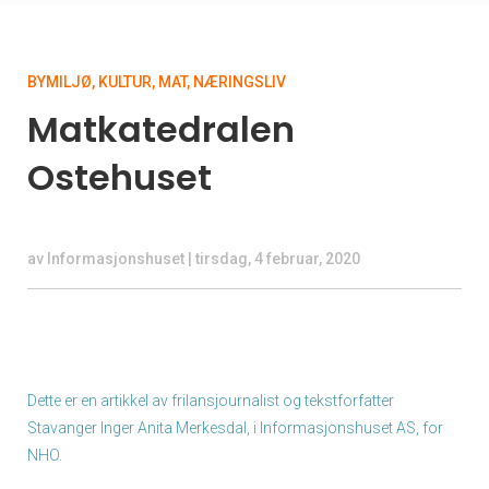
BYMILJØ
,
KULTUR
,
MAT
,
NÆRINGSLIV
Matkatedralen
Ostehuset
av
Informasjonshuset
|
tirsdag, 4 februar, 2020
Dette er en artikkel av frilansjournalist og tekstforfatter
Stavanger Inger Anita Merkesdal, i Informasjonshuset AS, for
NHO.