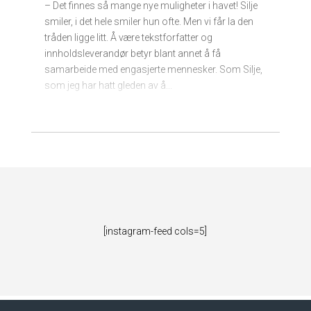
– Det finnes så mange nye muligheter i havet! Silje
smiler, i det hele smiler hun ofte. Men vi får la den
tråden ligge litt. Å være tekstforfatter og
innholdsleverandør betyr blant annet å få
samarbeide med engasjerte mennesker. Som Silje,
som jeg har hatt gleden av å...
[instagram-feed cols=5]