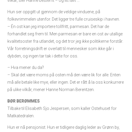
vilkår, sier Hanne bestemt – og litt lavt ...
Hun ser oppgitt ut gjennom de veldige vinduene, på
folkevrimmelen utenfor. Det ligger tre fulle cruiseskip i havnen.
– Én ost kan jeg importere tollfritt; parmesan. Det har de
forhandlet seg frem til. Men parmesan er bare en ost av utallige
kvalitetsoster fra utlandet, og det tror jeg ikke politikerne forstår.
Vår forretningsdrift er overlatt til mennesker som ikke går i
dybden, og ingen tar tak i dette for oss.
– Hva mener du da?
– Skal det være moms på osten må den være lik for alle. Enten
må alle betale like mye, eller ingen. Det er rått å la oss konkurrere
på ulike vilkår, mener Hanne Norman Berentzen.
BØR BERØMMES
Tilbake til Elisabeth Sjo Jespersen, som kaller Ostehuset for
Matkatedralen.
Hun er nå pensjonist. Hun er tidligere daglig leder av Grønn by,