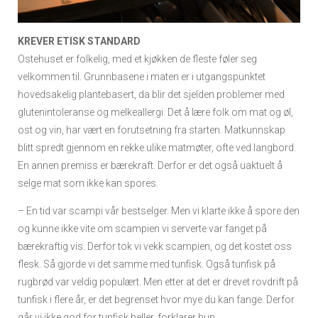
KREVER ETISK STANDARD
Ostehuset er folkelig, med et kjøkken de fleste føler seg
velkommen til. Grunnbasene i maten er i utgangspunktet
hovedsakelig plantebasert, da blir det sjelden problemer med
glutenintoleranse og melkeallergi. Det å lære folk om mat og øl,
ost og vin, har vært en forutsetning fra starten. Matkunnskap
blitt spredt gjennom en rekke ulike matmøter, ofte ved langbord.
En annen premiss er bærekraft. Derfor er det også uaktuelt å
selge mat som ikke kan spores.
– En tid var scampi vår bestselger. Men vi klarte ikke å spore den
og kunne ikke vite om scampien vi serverte var fanget på
bærekraftig vis. Derfor tok vi vekk scampien, og det kostet oss
flesk. Så gjorde vi det samme med tunfisk. Også tunfisk på
rugbrød var veldig populært. Men etter at det er drevet rovdrift på
tunfisk i flere år, er det begrenset hvor mye du kan fange. Derfor
går vi ikke god for tunfisk heller, forklarer hun.