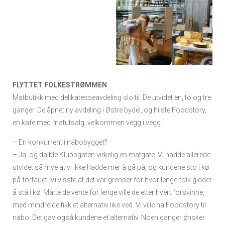
FLYTTET FOLKESTRØMMEN
Matbutikk med delikatesseavdeling slo til. De utvidet en, to og tre
ganger. De åpnet ny avdeling i Østre bydel, og hilste Foodstory,
en kafe med matutsalg, velkommen vegg i vegg.
– En konkurrent i nabobygget?
– Ja, og da ble Klubbgaten virkelig en matgate. Vi hadde allerede
utvidet så mye at vi ikke hadde mer å gå på, og kundene sto i kø
på fortauet. Vi visste at det var grenser for hvor lenge folk gidder
å stå i kø. Måtte de vente for lenge ville de etter hvert forsvinne,
med mindre de fikk et alternativ like ved. Vi ville ha Foodstory til
nabo. Det gav også kundene et alternativ. Noen ganger ønsker