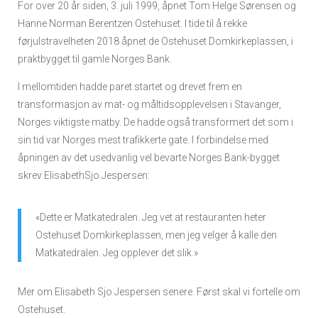
For over 20 år siden, 3. juli 1999, åpnet Tom Helge Sørensen og
Hanne Norman Berentzen Ostehuset. I tide til å rekke
førjulstravelheten 2018 åpnet de Ostehuset Domkirkeplassen, i
praktbygget til gamle Norges Bank.
I mellomtiden hadde paret startet og drevet frem en
transformasjon av mat- og måltidsopplevelsen i Stavanger,
Norges viktigste matby. De hadde også transformert det som i
sin tid var Norges mest trafikkerte gate. I forbindelse med
åpningen av det usedvanlig vel bevarte Norges Bank-bygget
skrev ElisabethSjo Jespersen:
«Dette er Matkatedralen. Jeg vet at restauranten heter
Ostehuset Domkirkeplassen, men jeg velger å kalle den
Matkatedralen. Jeg opplever det slik.»
Mer om Elisabeth Sjo Jespersen senere. Først skal vi fortelle om
Ostehuset.