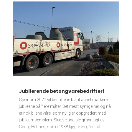
Jubilerende betongvarebedrifter!
Gjennom 2021 vil bedriftene blant annet markerer
jubileene på flere måter. Det mest synlige her og nå
er nok bilene våre, som nylig er oppgradert med
jubileumsemblem. Skjæveland ble grunnlagt av
Georg Hebnes, som i 1938 kjøpte en gård på