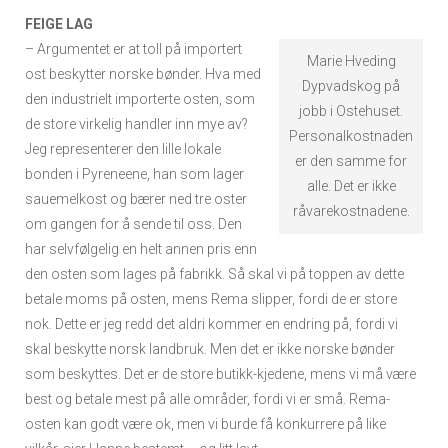
FEIGE LAG
– Argumentet er at toll på importert
Marie Hveding
ost beskytter norske bønder.
Hva med
Dypvadskog på
den industrielt importerte osten, som
jobb i Ostehuset.
de store virkelig handler inn mye av?
Personalkostnaden
Jeg representerer den lille lokale
er den samme for
bonden i Pyreneene, han som lager
alle. Det er ikke
sauemelkost og bærer ned tre oster
råvarekostnadene.
om gangen for å sende til oss. Den
har selvfølgelig en helt annen pris enn
den osten som lages på fabrikk. Så skal vi på toppen av dette
betale moms på osten, mens Rema slipper, fordi de er store
nok. Dette er jeg redd det aldri kommer en endring på, fordi vi
skal beskytte norsk landbruk. Men det er ikke norske bønder
som beskyttes. Det er de store butikk-kjedene, mens vi må være
best og betale mest på alle områder, fordi vi er små. Rema-
osten kan godt være ok, men vi burde få konkurrere på like