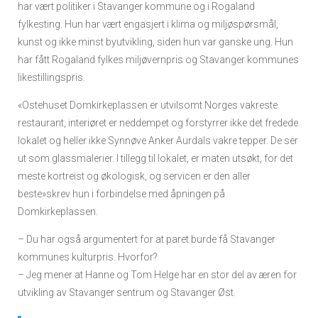
har vært politiker i Stavanger kommune og i Rogaland
fylkesting. Hun har vært engasjert i klima og miljøspørsmål,
kunst og ikke minst byutvikling, siden hun var ganske ung. Hun
har fått Rogaland fylkes miljøvernpris og Stavanger kommunes
likestillingspris.
«Ostehuset Domkirkeplassen er utvilsomt Norges vakreste
restaurant, interiøret er neddempet og forstyrrer ikke det fredede
lokalet og heller ikke Synnøve Anker Aurdals vakre tepper. De ser
ut som glassmalerier. I tillegg til lokalet, er maten utsøkt, for det
meste kortreist og økologisk, og servicen er den aller
beste»
skrev hun i forbindelse med åpningen på
Domkirkeplassen.
– Du har også argumentert for at paret burde få Stavanger
kommunes kulturpris. Hvorfor?
– Jeg mener at Hanne og Tom Helge har en stor del av æren for
utvikling av Stavanger sentrum og Stavanger Øst.