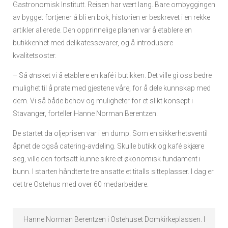
Gastronomisk Institutt. Reisen har vært lang. Bare ombyggingen
av bygget fortjener å bli en bok, historien er beskrevet i en rekke
artikler allerede. Den opprinnelige planen var å etablere en
butikkenhet med delikatessevarer, og å introdusere
kvalitetsoster.
– Så ønsket vi å etablere en kafé i butikken. Det ville gi oss bedre
mulighet til å prate med gjestene våre, for å dele kunnskap med
dem. Vi så både behov og muligheter for et slikt konsept i
Stavanger, forteller Hanne Norman Berentzen.
De startet da oljeprisen var i en dump. Som en sikkerhetsventil
åpnet de også catering-avdeling. Skulle butikk og kafé skjære
seg, ville den fortsatt kunne sikre et økonomisk fundament i
bunn. I starten håndterte tre ansatte et titalls sitteplasser. I dag er
det tre Ostehus med over 60 medarbeidere.
Hanne Norman Berentzen i Ostehuset Domkirkeplassen. I