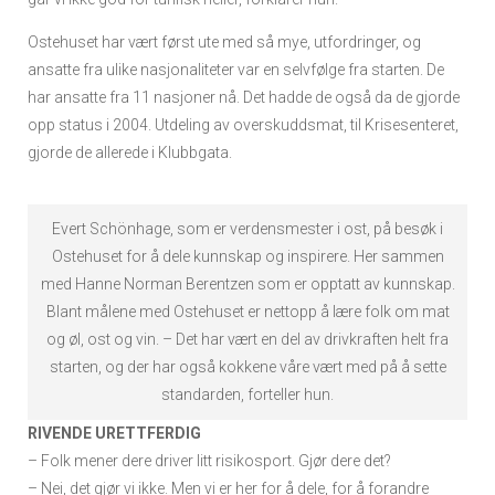
Ostehuset har vært først ute med så mye, utfordringer, og
ansatte fra ulike nasjonaliteter var en selvfølge fra starten. De
har ansatte fra 11 nasjoner nå. Det hadde de også da de gjorde
opp status i 2004. Utdeling av overskuddsmat, til Krisesenteret,
gjorde de allerede i Klubbgata.
Evert Schönhage, som er verdensmester i ost, på besøk i
Ostehuset for å dele kunnskap og inspirere. Her sammen
med Hanne Norman Berentzen som er opptatt av kunnskap.
Blant målene med Ostehuset er nettopp å lære folk om mat
og øl, ost og vin. – Det har vært en del av drivkraften helt fra
starten, og der har også kokkene våre vært med på å sette
standarden, forteller hun.
RIVENDE URETTFERDIG
– Folk mener dere driver litt risikosport. Gjør dere det?
– Nei, det gjør vi ikke. Men vi er her for å dele, for å forandre