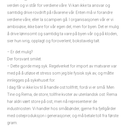
verden og vi står for verdiene våre. Vi kan ikke ta ansvar og
samtidig drive rovdrift på råvarene vår. Enten må vi forandre
verdiene våre, eller la scampien gå. I organisasjonen vår er vi
ambisiøse, ikke bare for vår egen del, men for byen. Det er mulig
å drive lønnsomt og samtidig ta vare på byen vår og på kloden,
sier hun ivrig, opplagt og foroverlent, bokstavelig talt.
– Er det mulig?
Der forsvant smilet.
– Dette gjorde meg syk. Regelverket for import av matvarer var
med på å utløse et stress som jeg ble fysisk syk av, og måtte
innlegges på sykehuset for.
I dag får vi ikke lov til å handle ost tollfritt, fordi vi er små. Men
Tine og Rema, de store, tollfrie kvoter av utenlandsk ost. Rema
har aldri vært store på ost, men nå representerer de
industriosten. Vi handler hos småbønder, gjerne fra fjellgårder
med osteproduksjon i generasjoner, og må betale toll fra første
gram.