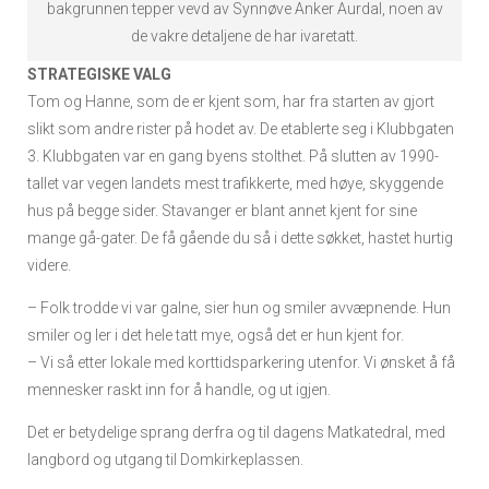
bakgrunnen tepper vevd av Synnøve Anker Aurdal, noen av
de vakre detaljene de har ivaretatt.
STRATEGISKE VALG
Tom og Hanne, som de er kjent som, har fra starten av gjort
slikt som andre rister på hodet av. De etablerte seg i Klubbgaten
3. Klubbgaten var en gang byens stolthet. På slutten av 1990-
tallet var vegen landets mest trafikkerte, med høye, skyggende
hus på begge sider. Stavanger er blant annet kjent for sine
mange gå-gater. De få gående du så i dette søkket, hastet hurtig
videre.
– Folk trodde vi var galne, sier hun og smiler avvæpnende. Hun
smiler og ler i det hele tatt mye, også det er hun kjent for.
– Vi så etter lokale med korttidsparkering utenfor. Vi ønsket å få
mennesker raskt inn for å handle, og ut igjen.
Det er betydelige sprang derfra og til dagens Matkatedral, med
langbord og utgang til Domkirkeplassen.